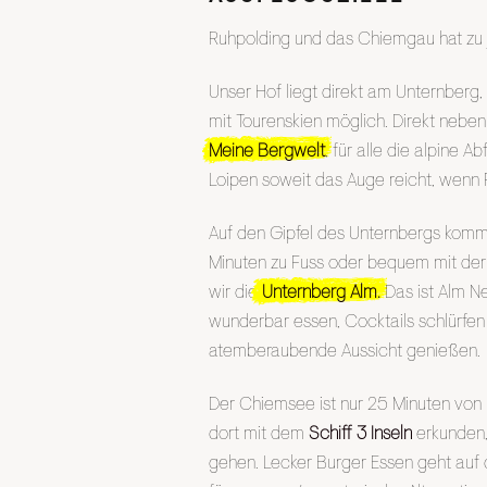
Ruhpolding und das Chiemgau hat zu je
Unser Hof liegt direkt am Unternberg, 
mit Tourenskien möglich. Direkt neben 
Meine Bergwelt
, für alle die alpine A
Loipen soweit das Auge reicht, wenn Fr
Auf den Gipfel des Unternbergs komm
Minuten zu Fuss oder bequem mit der
wir die
Unternberg Alm
.
Das ist Alm Ne
wunderbar essen, Cocktails schlürfen 
atemberaubende Aussicht genießen.
Der Chiemsee ist nur 25 Minuten von
dort mit dem
Schiff 3 Inseln
erkunden,
gehen. Lecker Burger Essen geht au