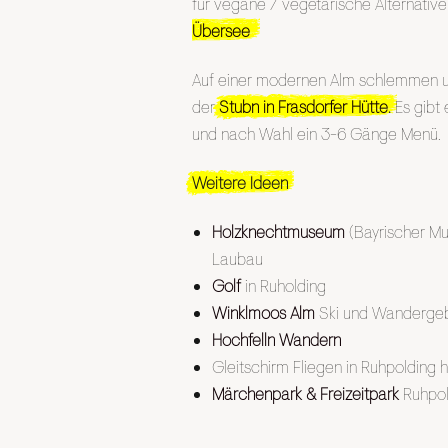
für vegane / vegetarische Alternative
Übersee
Auf einer modernen Alm schlemmen u
der
Stubn in Frasdorfer Hütte
.
Es gibt 
und nach Wahl ein 3-6 Gänge Menü.
Weitere Ideen
Holzknechtmuseum
(Bayrischer Mu
Laubau
Golf
in Ruholding
Winklmoos Alm
Ski und Wanderge
Hochfelln Wandern
Gleitschirm Fliegen in Ruhpolding h
Märchenpark & Freizeitpark
Ruhpo