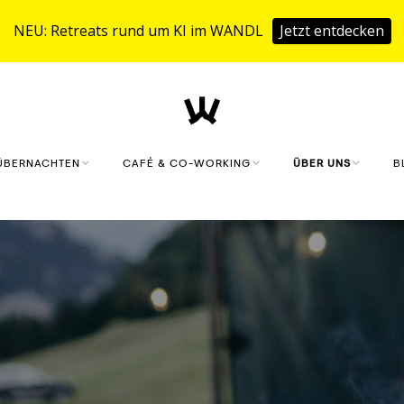
NEU: Retreats rund um KI im WANDL
Jetzt entdecken
ÜBERNACHTEN
CAFÉ & CO-WORKING
ÜBER UNS
B
KLAUSMEISTERHOF
CAFÉ
MONIKA UND SIMO
FERIENHAUS
CO.WORKING
PHILOSOPHIE UND
WERTE
SAUNA & FITNESS
DIGITALES KONZEP
ANFRAGEN
LANDWIRTSCHAFT
STARTUPS