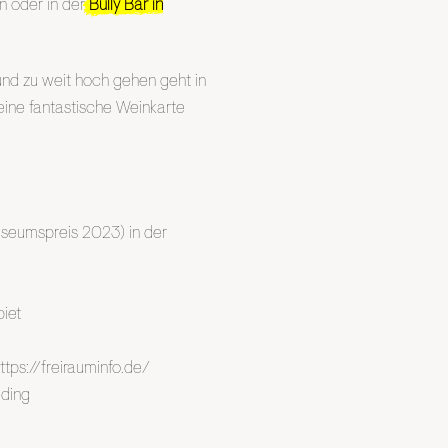
n oder in der
Bully Bar in
nd zu weit hoch gehen geht in
eine fantastische Weinkarte
seumspreis 2023) in der
biet
ttps://freirauminfo.de/
lding