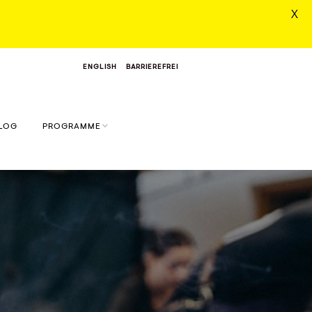
X
ENGLISH
BARRIEREFREI
LOG
PROGRAMME
N
AI SKILL LAB FÜR
FRAUEN
HUMAIN – YOGA & KI
RETREAT
T
AI MASTERY RETREAT