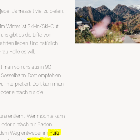
der Jahreszeit viel zu bieten.
im Winter ist Ski-In/Ski-Out
uns gibt es die Lifte von
bfahrten lieben. Und natürlich
au Holle es will.
t man von uns aus in 90
 Sesselbahn. Dort empfehlen
u-Interpretiert. Dort kann man
oder einfach nur die
 uns entfernt. Wer möchte kann
 oder einfach nur Baden
f dem Weg entweder im
Pura