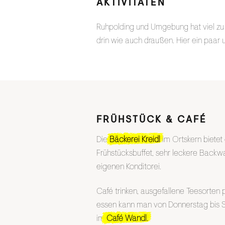
AKTIVITÄTEN
Ruhpolding und Umgebung hat viel zu b
drin wie auch draußen. Hier ein paar 
FRÜHSTÜCK & CAFÉ
Die
Bäckerei Kreidl
im Ortskern bietet 
Frühstücksbuffet, sehr leckere Backw
eigenen Konditorei.
Café trinken, ausgefallene Teesorten
essen kann man von Donnerstag bis 
im
Café Wandl.