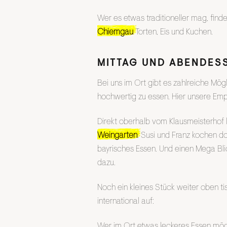
Wer es etwas traditioneller mag, find
Chiemgau
Torten, Eis und Kuchen.
MITTAG UND ABENDES
Bei uns im Ort gibt es zahlreiche Mög
hochwertig zu essen. Hier unsere Emp
Direkt oberhalb vom Klausmeisterhof 
Weingarten
. Susi und Franz kochen do
bayrisches Essen. Und einen Mega Blic
dazu.
Noch ein kleines Stück weiter oben ti
international auf:
Wer im Ort etwas leckeres Essen möc