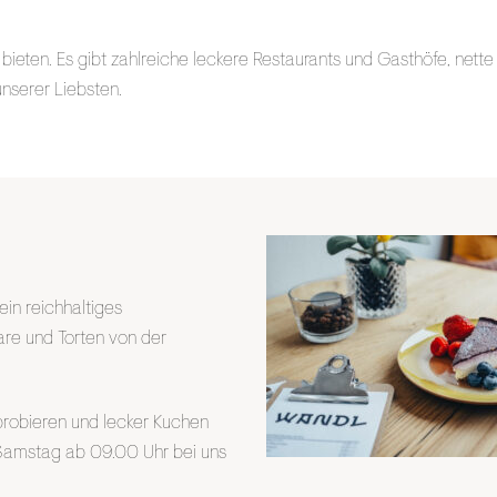
ieten. Es gibt zahlreiche leckere Restaurants und Gasthöfe, nette F
unserer Liebsten.
ein reichhaltiges
are und Torten von der
 probieren und lecker Kuchen
Samstag ab 09.00 Uhr bei uns