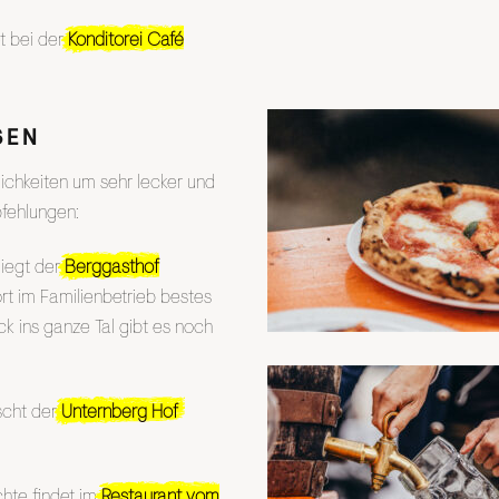
et bei der
Konditorei Café
SEN
lichkeiten um sehr lecker und
fehlungen:
liegt der
Berggasthof
rt im Familienbetrieb bestes
k ins ganze Tal gibt es noch
scht der
Unternberg Hof
hte findet im
Restaurant vom