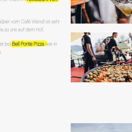
ber vom Café Wandl ist sehr
is zu uns auf dem Hof.
det bei
Bell Ponte Pizza
wie in
.