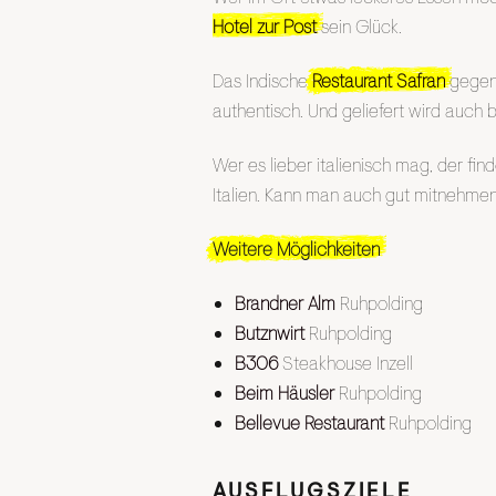
Hotel zur Post
sein Glück.
Das Indische
Restaurant Safran
gegenü
authentisch. Und geliefert wird auch b
Wer es lieber italienisch mag, der fin
Italien. Kann man auch gut mitnehmen
Weitere Möglichkeiten
Brandner Alm
Ruhpolding
Butznwirt
Ruhpolding
B306
Steakhouse Inzell
Beim Häusler
Ruhpolding
Bellevue Restaurant
Ruhpolding
AUSFLUGSZIELE