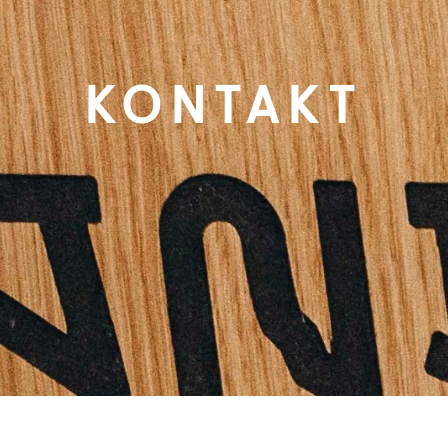
NACHHALTIGKEIT
SCHREINEREI
KONTAKT
AKTIVITÄTEN
ANFAHRT
KONTAKT