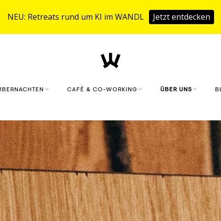
NEU: Retreats rund um KI im WANDL
Jetzt entdecken
ÜBERNACHTEN
CAFÉ & CO-WORKING
ÜBER UNS
B
KLAUSMEISTERHOF
CAFÉ
MONIKA UND SIMO
FERIENHAUS
CO.WORKING
PHILOSOPHIE UND
WERTE
SAUNA & FITNESS
DIGITALES KONZEP
ANFRAGEN
LANDWIRTSCHAFT
STARTUPS