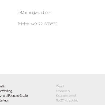
E-Mail: m@wandl.com
Telefon: +49 172 1338629
afé
Wandl
o.Working
Stockreit 5
V- und Podcast-Studio
Klausmeisterhof
tartups
83324 Ruhpolding