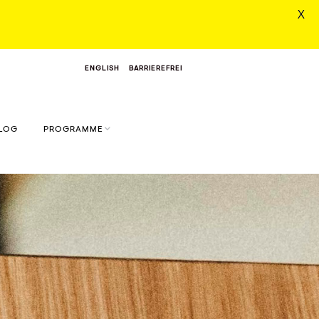
X
ENGLISH
BARRIEREFREI
LOG
PROGRAMME
N
AI SKILL LAB FÜR
FRAUEN
HUMAIN – YOGA & KI
RETREAT
T
AI MASTERY RETREAT