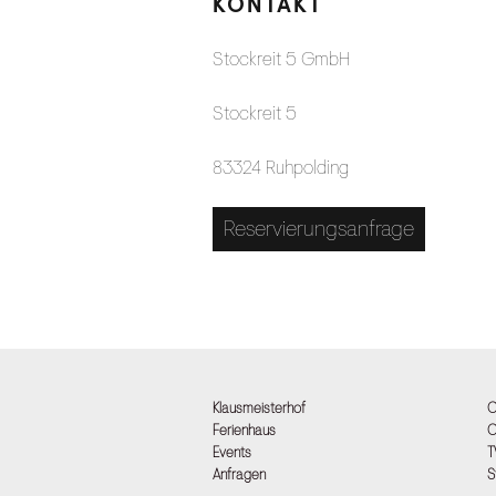
KONTAKT
Stockreit 5 GmbH
Stockreit 5
83324 Ruhpolding
Reservierungsanfrage
Klausmeisterhof
C
Ferienhaus
C
Events
T
Anfragen
S